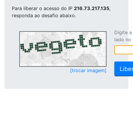
Para liberar o acesso
do IP
216.73.217.135
,
responda ao desafio abaixo.
Digite 
lado no
[trocar imagem]