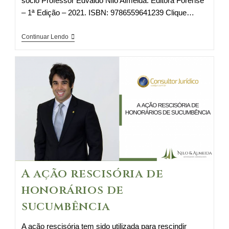
sócio Professor Edvaldo Nilo Almeida. Editora Forense
– 1ª Edição – 2021. ISBN: 9786559641239 Clique…
Prefácio
Continuar Lendo
Dr.
Ives
Gandra
Martins
A ação rescisória de
honorários de
sucumbência
A ação rescisória tem sido utilizada para rescindir