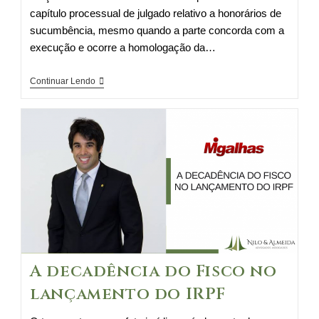
capítulo processual de julgado relativo a honorários de
sucumbência, mesmo quando a parte concorda com a
execução e ocorre a homologação da…
A
Continuar Lendo
ação
rescisória
de
honorários
de
sucumbência
A decadência do Fisco no
lançamento do IRPF