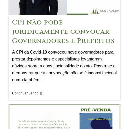
fundamentos
constitucionais
CPI não pode
juridicamente convocar
Governadores e Prefeitos
A CPI da Covid-19 convocou nove governadores para
prestar depoimentos e especialistas levantaram
dúvidas sobre a constitucionalidade do ato. Passa-se a
demonstrar que a convocação não só é inconstitucional
como também…
CPI
Continuar Lendo
não
pode
juridicamente
convocar
Governadores