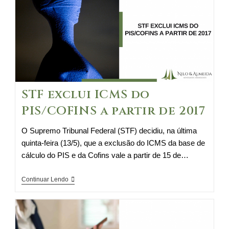
S:
fundamentos
constitucionais
STF exclui ICMS do
PIS/COFINS a partir de 2017
O Supremo Tribunal Federal (STF) decidiu, na última
quinta-feira (13/5), que a exclusão do ICMS da base de
cálculo do PIS e da Cofins vale a partir de 15 de…
STF
Continuar Lendo
exclui
ICMS
do
PIS/COFINS