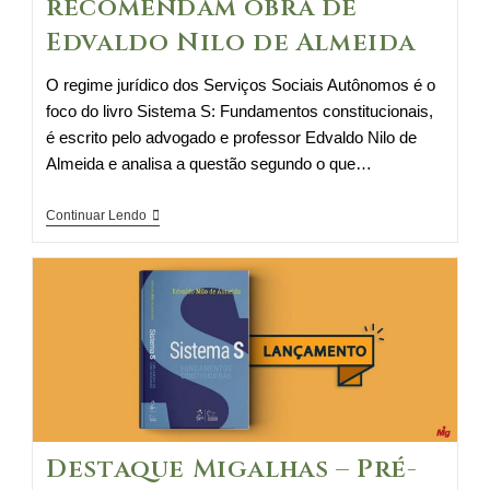
recomendam obra de
Edvaldo Nilo de Almeida
O regime jurídico dos Serviços Sociais Autônomos é o
foco do livro Sistema S: Fundamentos constitucionais,
é escrito pelo advogado e professor Edvaldo Nilo de
Almeida e analisa a questão segundo o que…
Destaque
Continuar Lendo
Conjur
–
Ives
Gandra
e
Gilmar
Mendes
recomendam
obra
Destaque Migalhas – Pré-
de