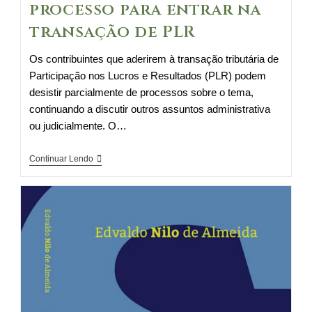
processo para entrar na
transação de PLR
Os contribuintes que aderirem à transação tributária de
Participação nos Lucros e Resultados (PLR) podem
desistir parcialmente de processos sobre o tema,
continuando a discutir outros assuntos administrativa
ou judicialmente. O…
Contribuinte
Continuar Lendo
pode
desistir
parcialmente
de
processo
para
entrar
na