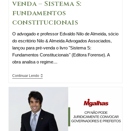
venda – Sistema S:
Edvaldo
fundamentos
Nilo
de
constitucionais
Almeida
O advogado e professor Edvaldo Nilo de Almeida, sócio
do escritório Nilo & Almeida Advogados Associados,
lançou para pré-venda o livro "Sistema S:
Fundamentos Constitucionais" (Editora Forense). A
obra analisa o regime…
Destaque
Continuar Lendo
Migalhas
–
Pré-
venda
–
Sistema
S: