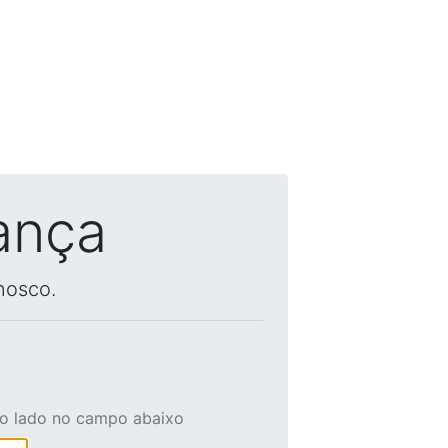
ança
nosco.
ao lado no campo abaixo