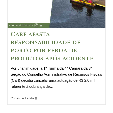
Carf afasta
responsabilidade de
porto por perda de
produtos após acidente
Por unanimidade, a 1ª Turma da 4ª Câmara da 3ª
Seção do Conselho Administrativo de Recursos Fiscais
(Carf) decidiu cancelar uma autuação de R$ 2,6 mil
referente à cobrança de…
Carf
Continuar Lendo
afasta
responsabilidade