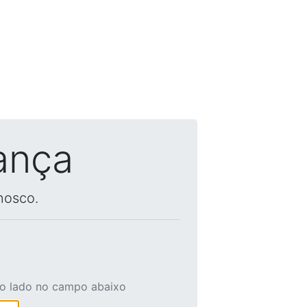
ança
nosco.
ao lado no campo abaixo