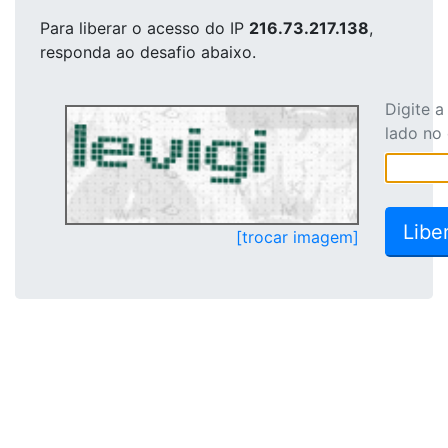
Para liberar o acesso
do IP
216.73.217.138
,
responda ao desafio abaixo.
Digite 
lado no
[trocar imagem]