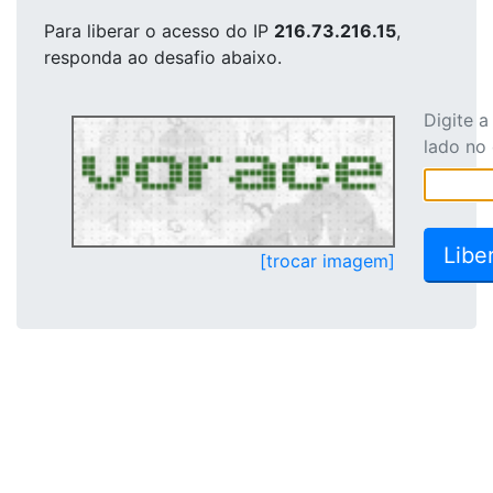
Para liberar o acesso
do IP
216.73.216.15
,
responda ao desafio abaixo.
Digite 
lado no
[trocar imagem]