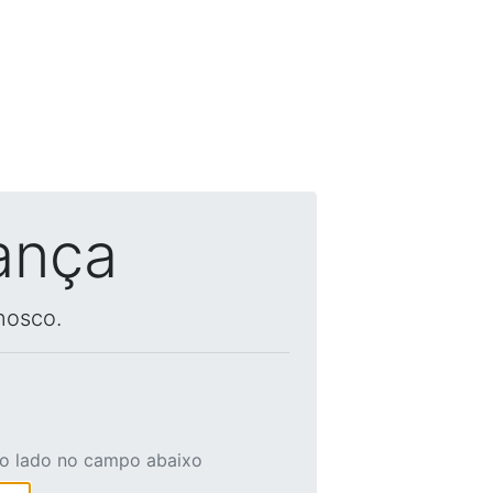
ança
nosco.
ao lado no campo abaixo