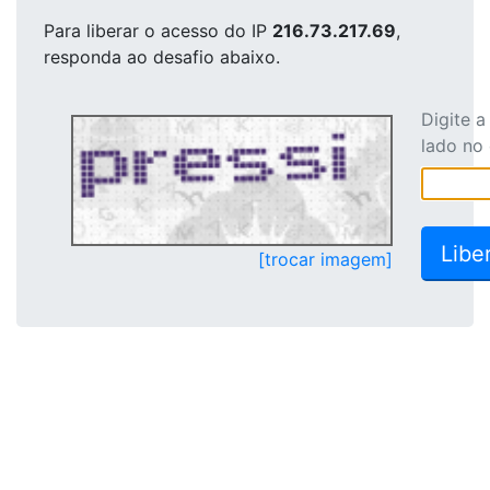
Para liberar o acesso
do IP
216.73.217.69
,
responda ao desafio abaixo.
Digite 
lado no
[trocar imagem]