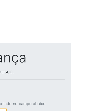
ança
nosco.
ao lado no campo abaixo