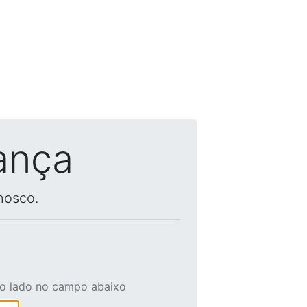
ança
nosco.
ao lado no campo abaixo