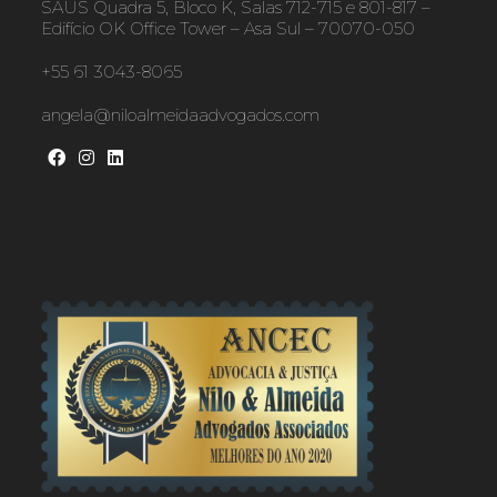
SAUS Quadra 5, Bloco K, Salas 712-715 e 801-817 –
Edifício OK Office Tower – Asa Sul – 70070-050
+55 61 3043-8065
angela@niloalmeidaadvogados.com
Opens
Opens
Opens
in
in
in
a
a
a
new
new
new
tab
tab
tab