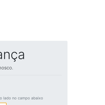
ança
nosco.
ao lado no campo abaixo