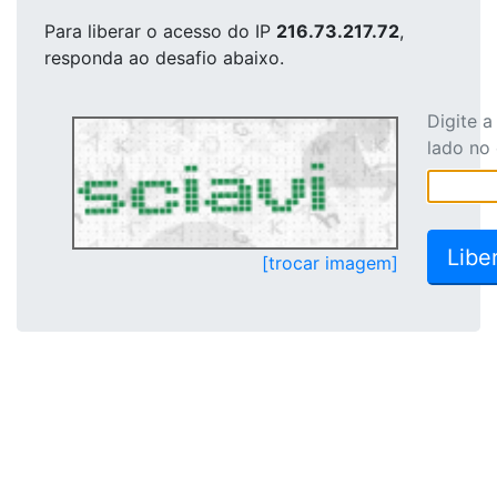
Para liberar o acesso
do IP
216.73.217.72
,
responda ao desafio abaixo.
Digite 
lado no
[trocar imagem]