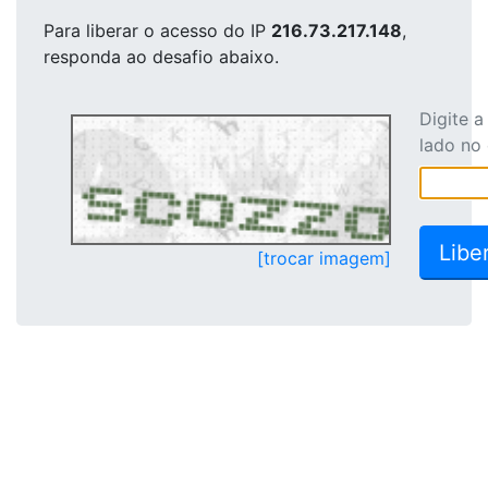
Para liberar o acesso
do IP
216.73.217.148
,
responda ao desafio abaixo.
Digite 
lado no
[trocar imagem]