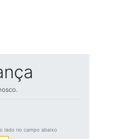
ança
nosco.
ao lado no campo abaixo