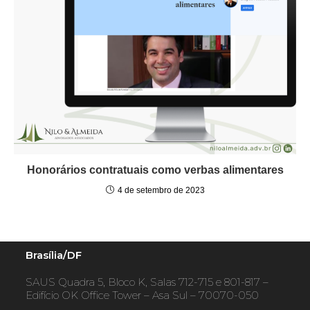
Honorários contratuais como verbas alimentares
4 de setembro de 2023
Brasília/DF
SAUS Quadra 5, Bloco K, Salas 712-715 e 801-817 –
Edifício OK Office Tower – Asa Sul – 70070-050