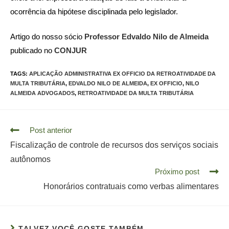
ocorrência da hipótese disciplinada pelo legislador.
Artigo do nosso sócio
Professor Edvaldo Nilo de Almeida
publicado no
CONJUR
TAGS:
APLICAÇÃO ADMINISTRATIVA EX OFFICIO DA RETROATIVIDADE DA
MULTA TRIBUTÁRIA
,
EDVALDO NILO DE ALMEIDA
,
EX OFFICIO
,
NILO
ALMEIDA ADVOGADOS
,
RETROATIVIDADE DA MULTA TRIBUTÁRIA
Read
Post anterior
more
Fiscalização de controle de recursos dos serviços sociais
articles
autônomos
Próximo post
Honorários contratuais como verbas alimentares
TALVEZ VOCÊ GOSTE TAMBÉM