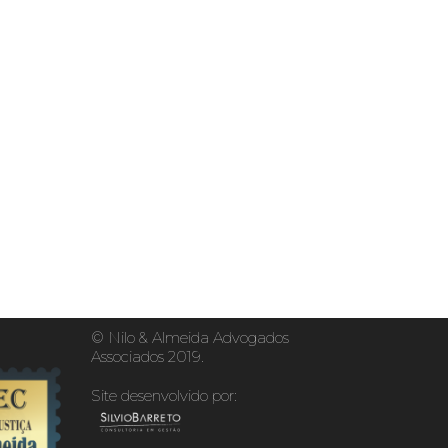
© Nilo & Almeida Advogados
Associados 2019.
Site desenvolvido por: