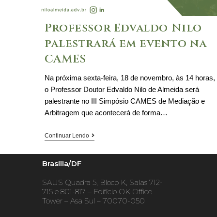
Professor Edvaldo Nilo
palestrará em evento na
CAMES
Na próxima sexta-feira, 18 de novembro, às 14 horas,
o Professor Doutor Edvaldo Nilo de Almeida será
palestrante no III Simpósio CAMES de Mediação e
Arbitragem que acontecerá de forma…
Professor
Continuar Lendo
Edvaldo
Nilo
Brasília/DF
palestrará
SAUS Quadra 5, Bloco K, Salas 712-
em
715 e 801-817 – Edifício OK Office
evento
Tower – Asa Sul – 70070-050
na