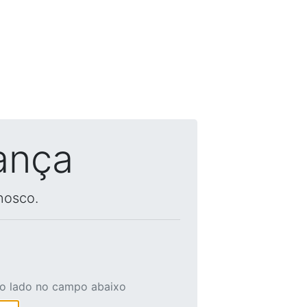
ança
nosco.
ao lado no campo abaixo