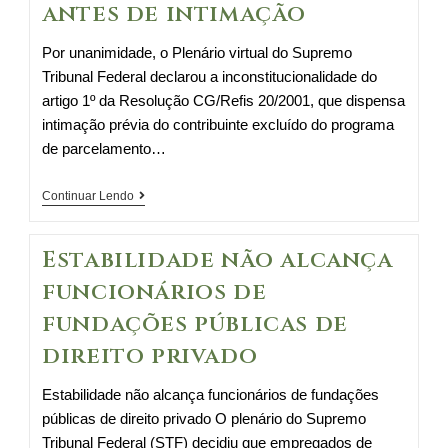
antes de intimação
Por unanimidade, o Plenário virtual do Supremo
Tribunal Federal declarou a inconstitucionalidade do
artigo 1º da Resolução CG/Refis 20/2001, que dispensa
intimação prévia do contribuinte excluído do programa
de parcelamento…
Contribuinte
Continuar Lendo
não
pode
Estabilidade não alcança
ser
funcionários de
excluído
fundações públicas de
de
Refis
direito privado
antes
de
Estabilidade não alcança funcionários de fundações
intimação
públicas de direito privado O plenário do Supremo
Tribunal Federal (STF) decidiu que empregados de