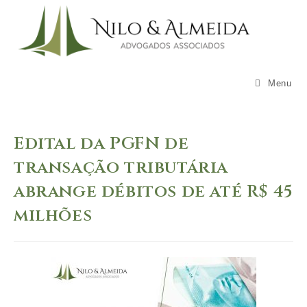
Skip
to
content
Menu
Edital da PGFN de
transação tributária
abrange débitos de até R$ 45
milhões