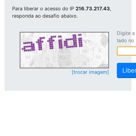
Para liberar o acesso
do IP
216.73.217.43
,
responda ao desafio abaixo.
Digite 
lado no
[trocar imagem]