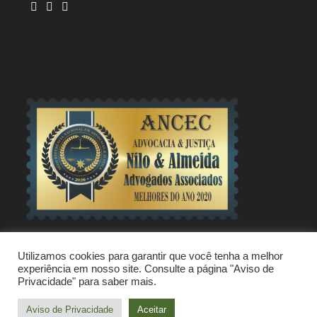
Opens
Opens
Opens
in
in
in
a
a
a
new
new
new
tab
tab
tab
© Nilo & Almeida Advogados Associados 2019.
Utilizamos cookies para garantir que você tenha a melhor
experiência em nosso site. Consulte a página "Aviso de
Site desenvolvido por:
Privacidade" para saber mais.
Aviso de Privacidade
Aceitar