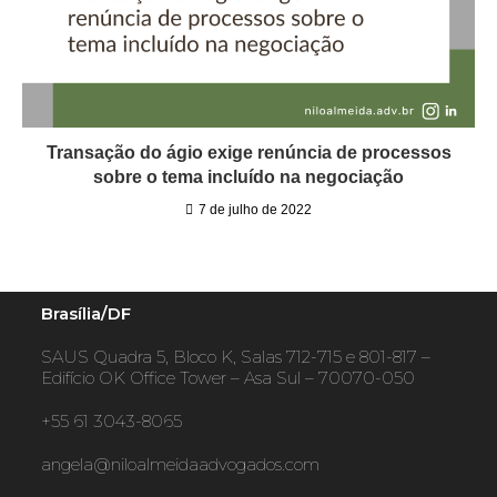
Transação do ágio exige renúncia de processos
sobre o tema incluído na negociação
7 de julho de 2022
Brasília/DF
SAUS Quadra 5, Bloco K, Salas 712-715 e 801-817 –
Edifício OK Office Tower – Asa Sul – 70070-050
+55 61 3043-8065
angela@niloalmeidaadvogados.com