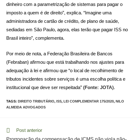
dinheiro com a parametrização de sistemas para pagar o
imposto a quem é de direito”, explica. “Imagine uma
administradora de cartão de crédito, de plano de saúde,
sediadas em São Paulo, agora, elas terão que pagar ISS no
Brasil inteiro”, complementa.
Por meio de nota, a Federação Brasileira de Bancos
(Febraban) afirmou que está trabalhando nos ajustes para
adequação à lei e afirmou que “o local de recolhimento de
tributos incidentes sobre serviços é uma escolha política e
institucional que deve ser respeitada”
(Fonte: JOTA)
.
TAGS:
DIREITO TRIBUTÁRIO
,
ISS
,
LEI COMPLEMENTAR 175/2020
,
NILO
ALMEIDA ADVOGADOS
Read
Post anterior
more
Prorrogação da compensação de ICMS não viola não-