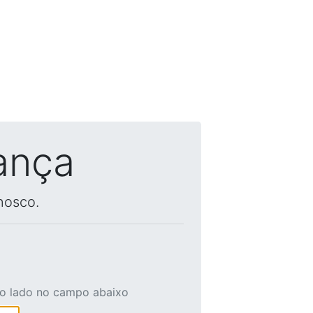
ança
nosco.
ao lado no campo abaixo