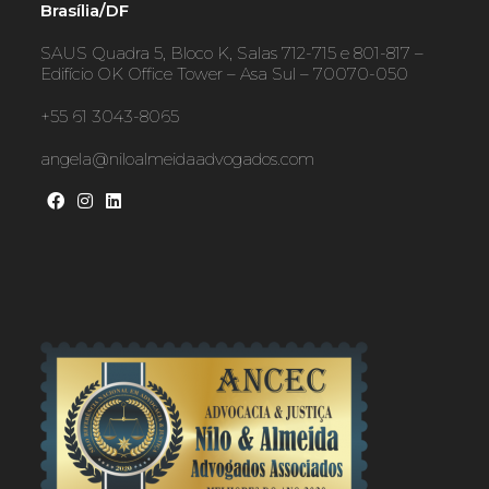
Brasília/DF
SAUS Quadra 5, Bloco K, Salas 712-715 e 801-817 –
Edifício OK Office Tower – Asa Sul – 70070-050
+55 61 3043-8065
angela@niloalmeidaadvogados.com
Opens
Opens
Opens
in
in
in
a
a
a
new
new
new
tab
tab
tab