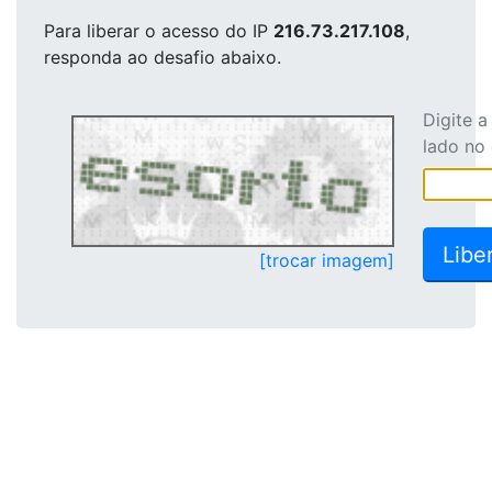
Para liberar o acesso
do IP
216.73.217.108
,
responda ao desafio abaixo.
Digite 
lado no
[trocar imagem]