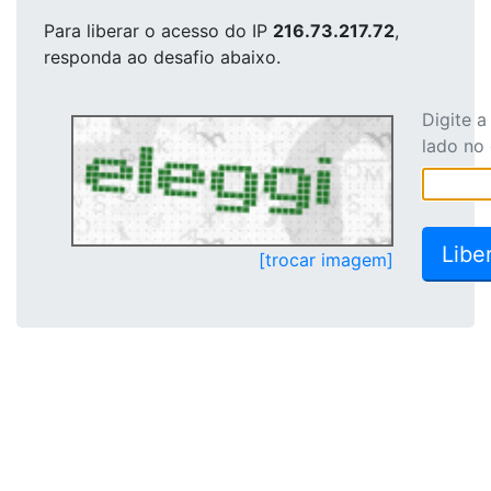
Para liberar o acesso
do IP
216.73.217.72
,
responda ao desafio abaixo.
Digite 
lado no
[trocar imagem]