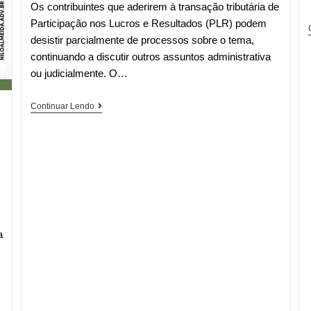
Os contribuintes que aderirem à transação tributária de
Participação nos Lucros e Resultados (PLR) podem
desistir parcialmente de processos sobre o tema,
continuando a discutir outros assuntos administrativa
ou judicialmente. O…
Contribuinte
Continuar Lendo
pode
desistir
parcialmente
de
processo
para
entrar
a
na
transação
de
PLR