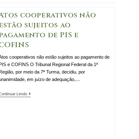
Atos cooperativos não
estão sujeitos ao
pagamento de PIS e
COFINS
Atos cooperativos não estão sujeitos ao pagamento de
PIS e COFINS O Tribunal Regional Federal da 1ª
Região, por meio da 7ª Turma, decidiu, por
unanimidade, em juízo de adequação,…
Atos
Continuar Lendo
cooperativos
não
estão
sujeitos
ao