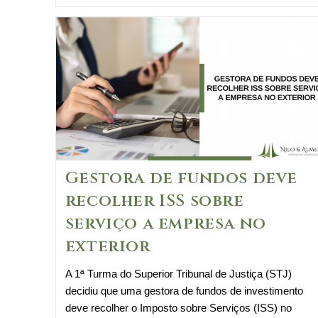
Tributária
e
Exportação
de
Serviços:
O
que
muda
para
as
Gestora de fundos deve
empresas?
recolher ISS sobre
serviço a empresa no
exterior
A 1ª Turma do Superior Tribunal de Justiça (STJ)
decidiu que uma gestora de fundos de investimento
deve recolher o Imposto sobre Serviços (ISS) no