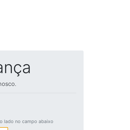
ança
nosco.
ao lado no campo abaixo