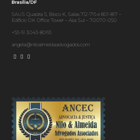
Brasília/DF
SAUS Quadra 5, Bloco K, Salas 712-715 e 801-817 –
Edifício OK Office Tower – Asa Sul – 70070-050
+55 61 3043-8065
angela@niloalmeidaadvogados.com
Opens
Opens
Opens
in
in
in
a
a
a
new
new
new
tab
tab
tab