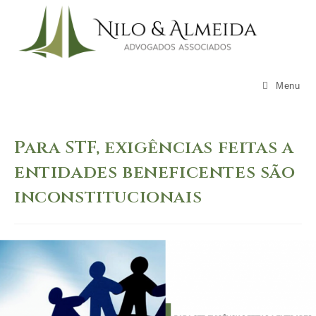
Skip
to
content
Menu
Para STF, exigências feitas a
entidades beneficentes são
inconstitucionais