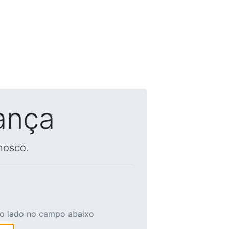
ança
nosco.
ao lado no campo abaixo