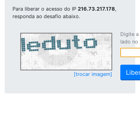
Para liberar o acesso
do IP
216.73.217.178
,
responda ao desafio abaixo.
Digite 
lado no
[trocar imagem]