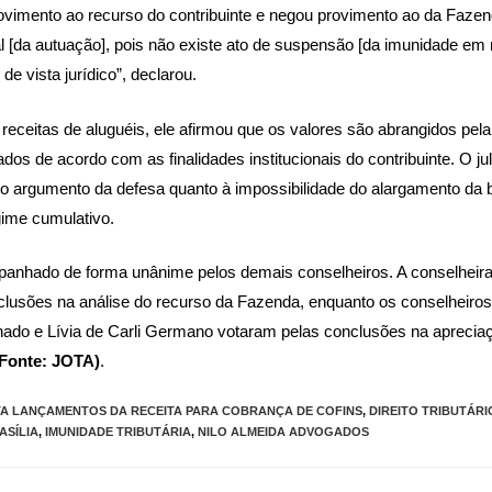
rovimento ao recurso do contribuinte e negou provimento ao da Fazend
al [da autuação], pois não existe ato de suspensão [da imunidade em 
de vista jurídico”, declarou.
receitas de aluguéis, ele afirmou que os valores são abrangidos pel
dos de acordo com as finalidades institucionais do contribuinte. O 
 argumento da defesa quanto à impossibilidade do alargamento da 
gime cumulativo.
panhado de forma unânime pelos demais conselheiros. A conselheira
clusões na análise do recurso da Fazenda, enquanto os conselheiros
do e Lívia de Carli Germano votaram pelas conclusões na aprecia
(Fonte: JOTA)
.
A LANÇAMENTOS DA RECEITA PARA COBRANÇA DE COFINS
,
DIREITO TRIBUTÁRI
ASÍLIA
,
IMUNIDADE TRIBUTÁRIA
,
NILO ALMEIDA ADVOGADOS