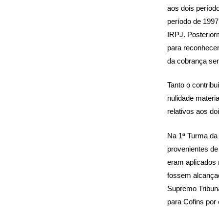
aos dois períod
período de 1997
IRPJ. Posterior
para reconhecer
da cobrança ser
Tanto o contrib
nulidade materi
relativos aos do
Na 1ª Turma da 
provenientes de
eram aplicados 
fossem alcançad
Supremo Tribuna
para Cofins por