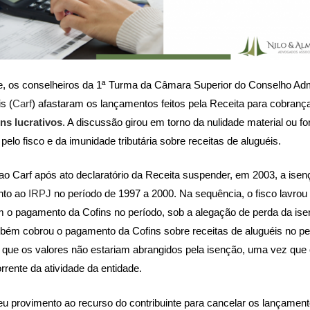
, os conselheiros da 1ª Turma da Câmara Superior do Conselho Admi
s (
Carf
) afastaram os lançamentos feitos pela Receita para cobranç
ns lucrativos
. A discussão girou em torno da nulidade material ou f
 pelo fisco e da imunidade tributária sobre receitas de aluguéis.
o Carf após ato declaratório da Receita suspender, em 2003, a isen
anto ao
IRPJ
no período de 1997 a 2000. Na sequência, o fisco lavrou 
 o pagamento da Cofins no período, sob a alegação de perda da ise
mbém cobrou o pagamento da Cofins sobre receitas de aluguéis no pe
 que os valores não estariam abrangidos pela isenção, uma vez que 
rrente da atividade da entidade.
eu provimento ao recurso do contribuinte para cancelar os lançament