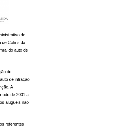
nistrativo de
a de
Cofins
da
ormal do auto de
ção do
auto de infração
nção. A
ríodo de 2001 a
os aluguéis não
os referentes