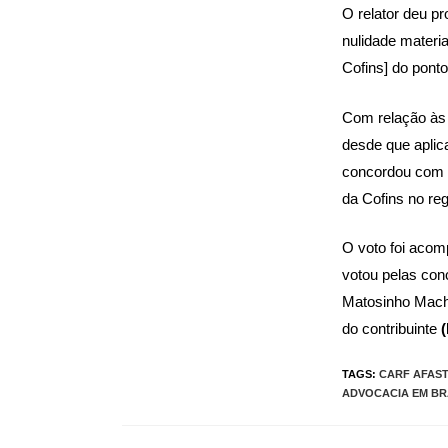
O relator deu p
nulidade materi
Cofins] do ponto 
Com relação às 
desde que aplica
concordou com o
da Cofins no re
O voto foi acom
votou pelas con
Matosinho Macha
do contribuinte
TAGS:
CARF AFAST
ADVOCACIA EM BR