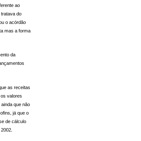
ferente ao
 tratava do
ou o acórdão
eta mas a forma
mento da
 lançamentos
ue as receitas
 os valores
, ainda que não
fins, já que o
se de cálculo
 2002.