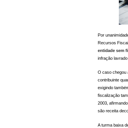
Por unanimidade
Recursos Fiscai
entidade sem fi
infração lavrado
O caso chegou a
contribuinte qu
exigindo também
fiscalização ta
2003, afirmando
são receita deco
A turma baixa d