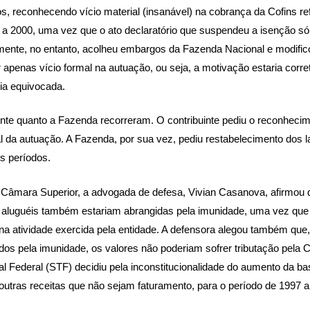
os, reconhecendo vício material (insanável) na cobrança da Cofins re
 a 2000, uma vez que o ato declaratório que suspendeu a isenção só
mente, no entanto, acolheu embargos da Fazenda Nacional e modific
 apenas vício formal na autuação, ou seja, a motivação estaria corr
ia equivocada.
uinte quanto a Fazenda recorreram. O contribuinte pediu o reconheci
al da autuação. A Fazenda, por sua vez, pediu restabelecimento dos
is períodos.
Câmara Superior, a advogada de defesa, Vivian Casanova, afirmou q
 aluguéis também estariam abrangidas pela imunidade, uma vez que
na atividade exercida pela entidade. A defensora alegou também que
os pela imunidade, os valores não poderiam sofrer tributação pela Co
l Federal (STF) decidiu pela inconstitucionalidade do aumento da ba
 outras receitas que não sejam faturamento, para o período de 1997 a