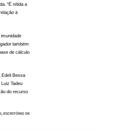
a. “É nítida a
relação à
a imunidade
julgador também
base de cálculo
 Edeli Bessa
 Luiz Tadeu
ção do recurso
O
,
ESCRITÓRIO DE