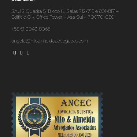
SAUS Quadra 5, Bloco K, Salas 712-715 e 801-817 –
Edifício OK Office Tower – Asa Sul – 70070-050
+55 61 3043-8065
angela@niloalmeidaadvogados.com
Opens
Opens
Opens
in
in
in
a
a
a
new
new
new
tab
tab
tab