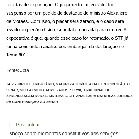
receitas de exportação. O julgamento, no entanto, foi
suspenso por um pedido de destaque do ministro Alexandre
de Moraes. Com isso, o placar será zerado, e o caso será
levado ao plenário físico, sem data marcada para ocorrer. A
expectativa é que, quando esse caso for retomado, o STF já
tenha concluído a análise dos embargos de declaração no
Tema 801.
Fonte: Jota
TAGS:
DIREITO TRIBUTÁRIO
,
NATUREZA JURÍDICA DA CONTRIBUIÇÃO AO
SENAR
,
NILO ALMEIDA ADVOGADOS
,
SERVIÇO NACIONAL DE
APRENDIZAGEM RURAL
,
SISTEMA S
,
STF ANALISARÁ NATUREZA JURÍDICA
DA CONTRIBUIÇÃO AO SENAR
Read
Post anterior
more
Esboço sobre elementos constitutivos dos serviços
articles