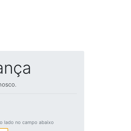
ança
nosco.
ao lado no campo abaixo