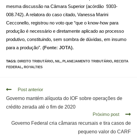
mesma discussão na Câmara Superior (acórdão 9303-
008.742). A relatora do caso citado, Vanessa Marini
Cecconello, registrou no voto que “que o know-how para
produção é necessário e diretamente aplicado ao processo
produtivo, constituindo, sem sombra de dúvidas, em insumo
para a produção”.
(Fonte: JOTA).
TAGS:
DIREITO TRIBUTÁRIO
,
NIL
,
PLANEJAMENTO TRIBUTÁRIO
,
RECEITA
FEDERAL
,
ROYALTIES
Read
Post anterior
more
Governo mantém alíquota do IOF sobre operações de
articles
crédito zerada até o fim de 2020
Próximo post
Governo Federal cria câmaras recursais e tira casos de
pequeno valor do CARF